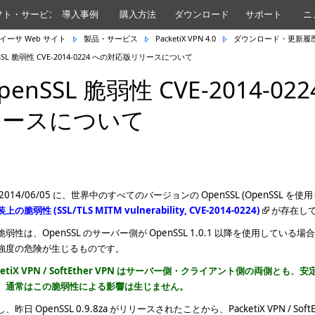
フト・サービス
導入事例
購入方法
ダウンロード
サポート
ニ
イーサ Web サイト
製品・サービス
PacketiX VPN 4.0
ダウンロード・更新履
SSL 脆弱性 CVE-2014-0224 への対応版リリースについて
penSSL 脆弱性 CVE-2014-
リースについて
2014/06/05 に、世界中のすべてのバージョンの OpenSSL (OpenSSL 
の脆弱性 (SSL/TLS MITM vulnerability, CVE-2014-0224)
が存在し
脆弱性は、OpenSSL のサーバー側が OpenSSL 1.0.1 以降を使用して
強度の危険が生じるものです。
ketiX VPN / SoftEther VPN はサーバー側・クライアント側の両側とも、安
、通常はこの脆弱性による影響は生じません。
、昨日 OpenSSL 0.9.8za がリリースされたことから、PacketiX VPN / Soft