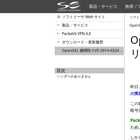
製品・サービス
無償ソ
ソフトイーサ Web サイト
ソフト
製品・サービス
Open
PacketiX VPN 4.0
O
ダウンロード・更新履歴
OpenSSL 脆弱性 CVE-2014-0224 への対応版リリースについて
目次
ヘッダーがありません
昨日 
の実装上
この
暗号
Pac
ため
しかし