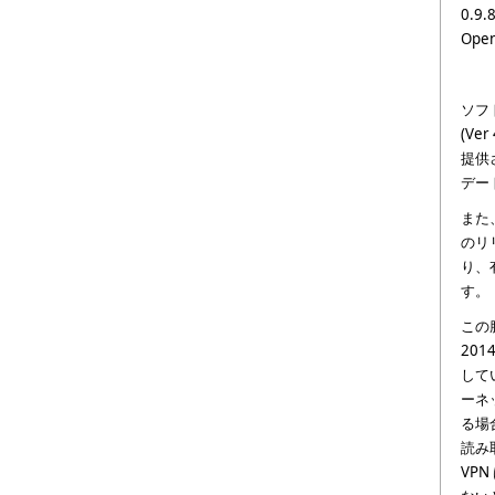
0.
Op
ソフ
(Ve
提供
デー
また、
のリリ
り、
す。
この
2014
して
ーネ
る場
読み
VP