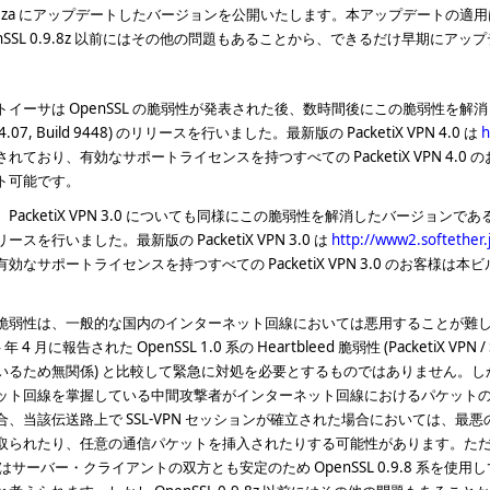
9.8za にアップデートしたバージョンを公開いたします。本アップデートの
enSSL 0.9.8z 以前にはその他の問題もあることから、できるだけ早期に
トイーサは OpenSSL の脆弱性が発表された後、数時間後にこの脆弱性を解消したバー
r 4.07, Build 9448) のリリースを行いました。最新版の PacketiX VPN 4.0 は
h
されており、有効なサポートライセンスを持つすべての PacketiX VPN 4.
ト可能です。
PacketiX VPN 3.0 についても同様にこの脆弱性を解消したバージョンである PacketiX 
ースを行いました。最新版の PacketiX VPN 3.0 は
http://www2.softether.
有効なサポートライセンスを持つすべての PacketiX VPN 3.0 のお客様
脆弱性は、一般的な国内のインターネット回線においては悪用することが難
 年 4 月に報告された OpenSSL 1.0 系の Heartbleed 脆弱性 (PacketiX VPN / 
いるため無関係) と比較して緊急に対処を必要とするものではありません。
ット回線を掌握している中間攻撃者がインターネット回線におけるパケット
合、当該伝送路上で SSL-VPN セッションが確立された場合においては、最悪
取られたり、任意の通信パケットを挿入されたりする可能性があります。
ただし
N はサーバー・クライアントの双方とも安定のため OpenSSL 0.9.8 系を