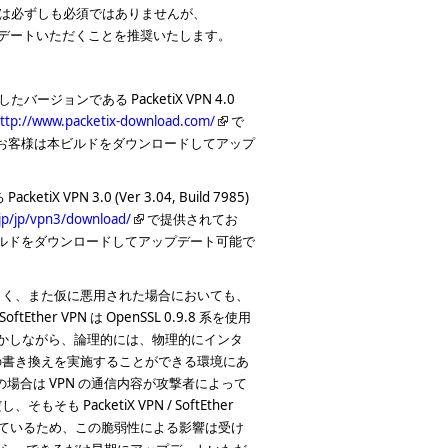
適用は必ずしも必須ではありませんが、
アップデートいただくことを推奨いたします。
ジョンである PacketiX VPN 4.0
ttp://www.packetix-download.com/
で
0 のお客様は本ビルドをダウンロードしてアップ
VPN 3.0 (Ver 3.04, Build 7985)
jp/jp/vpn3/download/
で提供されてお
は本ビルドをダウンロードしてアップデート可能で
しく、また仮に悪用された場合においても、
SoftEther VPN は OpenSSL 0.9.8 系を使用
しかしながら、論理的には、物理的にインタ
の書き換えを実施することができる環境にあ
の場合は VPN の通信内容が攻撃者によって
、そもそも PacketiX VPN / SoftEther
使用しているため、この脆弱性による影響は受け