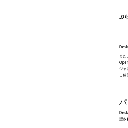
ぷ
De
また、
Op
ジャに
し稼
パ
De
望され