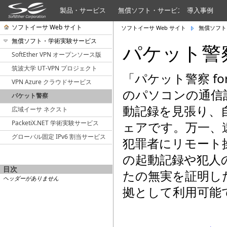
製品・サービス
無償ソフト・サービス
導入事例
ソフトイーサ Web サイト
ソフトイーサ Web サイト
無償ソフト
無償ソフト・学術実験サービス
パケット警
SoftEther VPN オープンソース版
筑波大学 UT-VPN プロジェクト
「パケット警察 fo
VPN Azure クラウドサービス
のパソコンの通信
パケット警察
動記録を見張り、
広域イーサ ネクスト
PacketiX.NET 学術実験サービス
ェアです。万一、
グローバル固定 IPv6 割当サービス
犯罪者にリモート
の起動記録や犯人
目次
たの無実を証明し
ヘッダーがありません
拠として利用可能