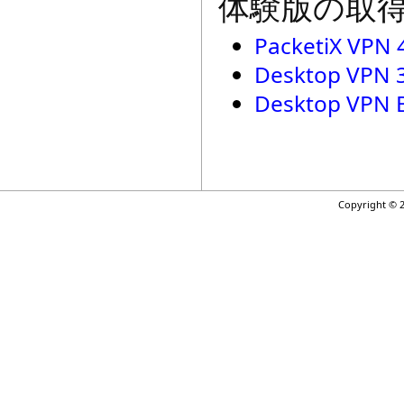
体験版の取
PacketiX V
Desktop V
Desktop VPN B
Copyright © 2