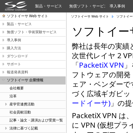
製品・サービス
無償ソフト・サービス
導入事例
ソフトイーサ Web サイト
ソフトイーサ Web サイト
ソフトイー
製品・サービス
ソフトイー
無償ソフト・学術実験サービス
導入事例
弊社は長年の実績
購入方法
次世代レイヤ 2 V
ダウンロード
「
PacketiX VPN
」
サポート
報道発表資料
フトウェアの開発
ソフトイーサ 企業情報
ェア・ベンダーです
会社概要
づく広域ギガビッ
沿革
ードイーサ)
」の提
産学官連携活動
社会貢献活動
PacketiX VP
記事・論文・講演および受賞一覧
に VPN (仮想
法律に基づく記載