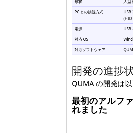
形状
人型
PC との接続方式
USB 
(H
電源
US
対応 OS
Wind
対応ソフトウェア
QU
開発の進捗
QUMA の開発
最初のアルファ版の
れました