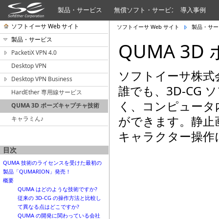
製品・サービス
無償ソフト・サービス
導入事例
ソフトイーサ Web サイト
ソフトイーサ Web サイト
製品・サー
製品・サービス
QUMA 3
PacketiX VPN 4.0
Desktop VPN
ソフトイーサ株式会
Desktop VPN Business
誰でも、3D-CG
HardEther 専用線サービス
く、コンピュータ
QUMA 3D ポーズキャプチャ技術
ができます。静止
キャラミん♪
キャラクター操作
目次
QUMA 技術のライセンスを受けた最初の
製品「QUMARION」発売！
概要
QUMA はどのような技術ですか?
従来の 3D-CG の操作方法と比較し
て異なる点はどこですか?
QUMA の開発に関わっている会社