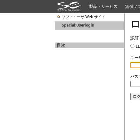
製品・サービス
無償ソ
ソフトイーサ Web サイト
Special:Userlogin
認証
目次
L
ユー
パス
ロ